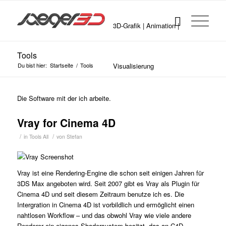
3D-Grafik | Animation |
Tools
Du bist hier:
Startseite
/
Tools
Visualisierung
Die Software mit der ich arbeite.
Vray for Cinema 4D
/
/
in
Tools
All
von
Stefan
Vray ist eine Rendering-Engine die schon seit einigen Jahren für
3DS Max angeboten wird. Seit 2007 gibt es Vray als Plugin für
Cinema 4D und seit diesem Zeitraum benutze ich es. Die
Intergration in Cinema 4D ist vorbildlich und ermöglicht einen
nahtlosen Workflow – und das obwohl Vray wie viele andere
Renderer ein eigenes Shadersystem besitzt, das an C4D